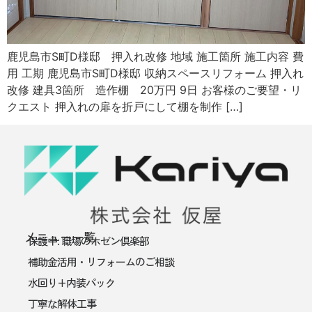
鹿児島市S町D様邸 押入れ改修 地域 施工箇所 施工内容 費
用 工期 鹿児島市S町D様邸 収納スペースリフォーム 押入れ
改修 建具3箇所 造作棚 20万円 9日 お客様のご要望・リ
クエスト 押入れの扉を折戸にして棚を制作 […]
メニュー一覧
保護中: 職場のホゼン倶楽部
補助金活用・リフォームのご相談
水回り+内装パック
丁寧な解体工事