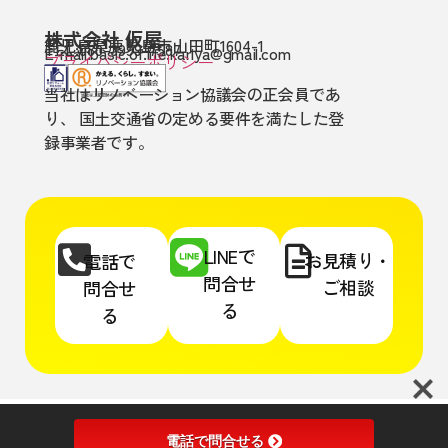
株式会社 仮屋
鹿児島県鹿児島市山田町1604-1
TEL:080-3999-7587
E-mail:basic.of.life.kariya@gmail.com
プライバシーポリシー
当社はリノベーション協議会の正会員であ
り、 国土交通省の定める要件を満たした登
録事業者です。
LINEで
お見積り・
電話で
問合せ
ご相談
問合せ
る
る
©︎2023ベーシックオブライフ仮屋
電話で問合せる