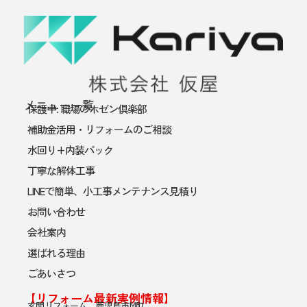
メニュー一覧
保護中: 職場のホゼン倶楽部
補助金活用・リフォームのご相談
水回り+内装パック
丁寧な解体工事
LINEで簡単、小工事メンテナンス見積り
お問い合わせ
会社案内
選ばれる理由
ごあいさつ
【リフォーム最新実例情報】
玄関リフォーム 鹿児島市M町