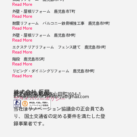
Read More
外壁・屋根リフォーム 鹿児島市T町
Read More
耐震リフォーム バルコニー鉄骨補強工事 鹿児島市M町
Read More
外壁・屋根リフォーム 鹿児島市M町
Read More
エクステリアリフォーム フェンス建て 鹿児島市H町
Read More
階段 鹿児島市S町
Read More
リビング・ダイニングリフォーム 鹿児島市M町
Read More
株式会社 仮屋
鹿児島県鹿児島市山田町1604-1
TEL:080-3999-7587
E-mail:basic.of.life.kariya@gmail.com
プライバシーポリシー
当社はリノベーション協議会の正会員であ
り、 国土交通省の定める要件を満たした登
録事業者です。