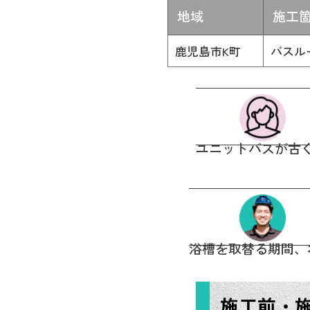
地域
施工
鹿児島市K町
バスル
ユニットバスが古
浴槽を取替る期間、
施工前・