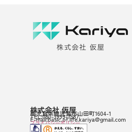
株式会社 仮屋
鹿児島県鹿児島市山田町1604-1
TEL:080-3999-7587
E-mail:basic.of.life.kariya@gmail.com
プライバシーポリシー