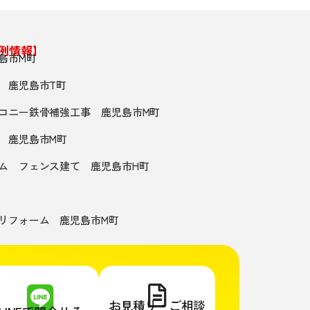
例情報】
島市M町
 鹿児島市T町
コニー鉄骨補強工事 鹿児島市M町
 鹿児島市M町
ーム フェンス建て 鹿児島市H町
グリフォーム 鹿児島市M町
お見積り・ご相談