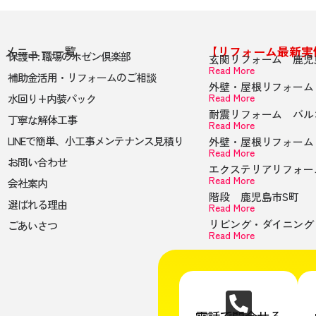
メニュー一覧
【リフォーム最新実
保護中: 職場のホゼン倶楽部
玄関リフォーム 鹿児
Read More
補助金活用・リフォームのご相談
外壁・屋根リフォーム
Read More
水回り+内装パック
耐震リフォーム バル
丁寧な解体工事
Read More
LINEで簡単、小工事メンテナンス見積り
外壁・屋根リフォーム
Read More
お問い合わせ
エクステリアリフォ
Read More
会社案内
階段 鹿児島市S町
選ばれる理由
Read More
リビング・ダイニン
ごあいさつ
Read More
電話で問合せる