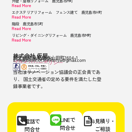
外壁・屋根リフォーム 鹿児島市M町
Read More
エクステリアリフォーム フェンス建て 鹿児島市H町
Read More
階段 鹿児島市S町
Read More
リビング・ダイニングリフォーム 鹿児島市M町
Read More
株式会社 仮屋
鹿児島県鹿児島市山田町1604-1
TEL:080-3999-7587
E-mail:basic.of.life.kariya@gmail.com
プライバシーポリシー
当社はリノベーション協議会の正会員であ
り、 国土交通省の定める要件を満たした登
録事業者です。
LINEで
お見積り・
電話で
問合せ
ご相談
問合せ