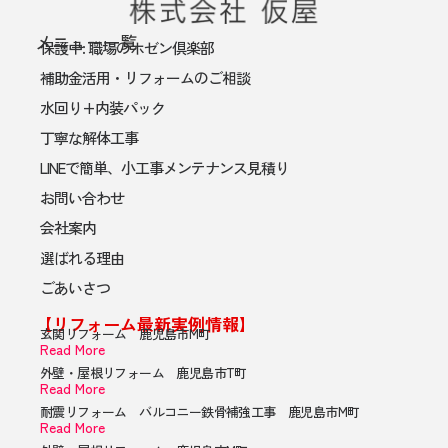
メニュー一覧
保護中: 職場のホゼン倶楽部
補助金活用・リフォームのご相談
水回り+内装パック
丁寧な解体工事
LINEで簡単、小工事メンテナンス見積り
お問い合わせ
会社案内
選ばれる理由
ごあいさつ
【リフォーム最新実例情報】
玄関リフォーム 鹿児島市M町
Read More
外壁・屋根リフォーム 鹿児島市T町
Read More
耐震リフォーム バルコニー鉄骨補強工事 鹿児島市M町
Read More