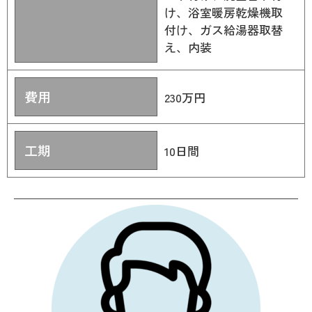
け、浴室暖房乾燥機取
付け、ガス給湯器取替
え、内装
費用
230万円
工期
10日間